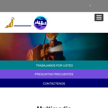
Nota:
este
sitio
web
incluye
un
sistema
de
accesibilidad.
TRABAJAMOS POR USTED
PREGUNTAS FRECUENTES
CONTÁCTENOS